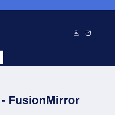
Einloggen
Warenkorb
- FusionMirror