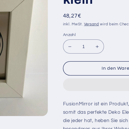
Normaler
48,27€
Preis
inkl. MwSt.
Versand
wird beim Chec
Anzahl
Verringere
Erhöhe
die
die
Menge
Menge
für
für
In den War
&quot;Mandala&quot;
&quot;Manda
-
-
FusionMirror
FusionMirror
klein
klein
FusionMirror ist ein Produk
somit das perfekte Deko El
die jeder hat, heben Sie si
besonderes aus Ihrer Wohnu