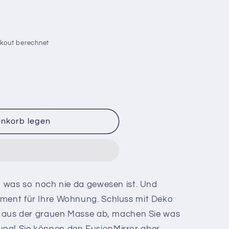
kout berechnet
enkorb legen
la&quot;
t, was so noch nie da gewesen ist. Und
ement für Ihre Wohnung. Schluss mit Deko
ch aus der grauen Masse ab, machen Sie was
ng! Sie können den FusionMirror aber